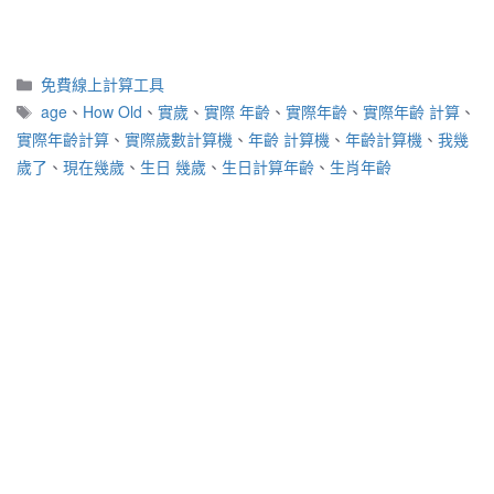
分
免費線上計算工具
類
標
age
、
How Old
、
實歲
、
實際 年齡
、
實際年齡
、
實際年齡 計算
、
籤
實際年齡計算
、
實際歲數計算機
、
年齡 計算機
、
年齡計算機
、
我幾
歲了
、
現在幾歲
、
生日 幾歲
、
生日計算年齡
、
生肖年齡