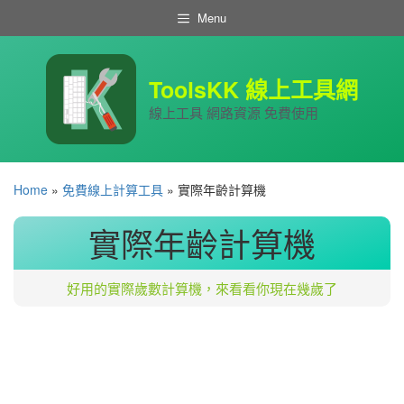
跳
Menu
至
主
要
內
ToolsKK 線上工具網
容
線上工具 網路資源 免費使用
Home
»
免費線上計算工具
»
實際年齡計算機
實際年齡計算機
好用的實際歲數計算機，來看看你現在幾歲了