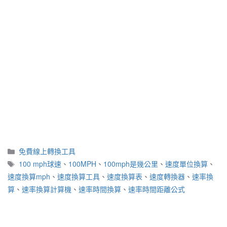
分
免費線上轉換工具
類
標
100 mph球速
、
100MPH
、
100mph是幾公里
、
速度單位換算
、
籤
速度換算mph
、
速度換算工具
、
速度換算表
、
速度轉換器
、
速率換
算
、
速率換算計算機
、
速率時間換算
、
速率時間距離公式