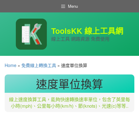
跳
Menu
至
主
要
內
ToolsKK 線上工具網
容
線上工具 網路資源 免費使用
Home
»
免費線上轉換工具
»
速度單位換算
速度單位換算
線上速度換算工具，能夠快速轉換速率單位，包含了英里每
小時(mph)、公里每小時(km/h)、節(knots)、光速(c)等等..