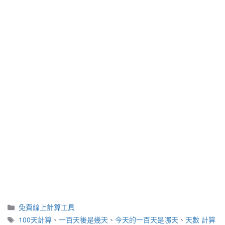
分
免費線上計算工具
類
標
100天計算
、
一百天後是幾天
、
今天的一百天是哪天
、
天數 計算