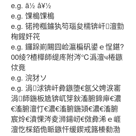
e.g. ä½ å¥½
e.g. 馃槝馃槝
e.g. 锘挎槬鐪犱笉瑙夋檽锛屽澶勯
椈鍟奸笩
e.g. 鑼跺崱闀囧崄瀛楄矾鍙ｅ悜鍖?
00绫?楂樺師缇庝附涔℃潙澶ч棬鏃
佽竟
e.g. 浣犲ソ
e.g. 涓浗锛屽彜鏃堕€氬父娉涙寚
涓師鍦板尯锛屼笌鈥滀腑鍗庘€濃
€滀腑澶忊€濃€滀腑鍦熲€濃€滀腑
宸炩€濆惈涔夌浉鍚屻€傚彜浠ｅ崕
澶忔棌銆佹眽鏃忓缓鍥戒簬榛勬渤