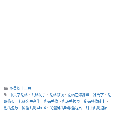
分
免費線上工具
類
標
中文字亂碼
、
亂碼例子
、
亂碼修復
、
亂碼在線翻譯
、
亂碼字
、
亂
籤
碼恢復
、
亂碼文字產生
、
亂碼轉換
、
亂碼轉換器
、
亂碼轉換線上
、
亂碼還原
、
簡體亂碼win10
、
簡體亂碼轉繁體程式
、
線上亂碼還原