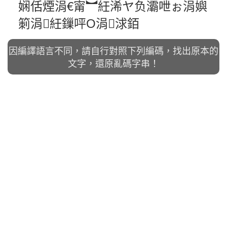
娴佸煙涓€甯︼紝浠ヤ负灞呭ぉ涓嬩
箣涓紝鏁呯О涓浗銆
因編譯語言不同，請自行對照下列編碼，找出原本的
文字，還原亂碼字串！