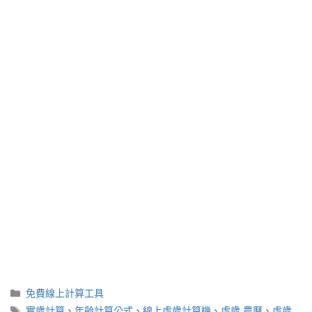
分
免費線上計算工具
類
標
實歲計算
、
年齡計算公式
、
線上虛歲計算機
、
虛歲 農曆
、
虛歲