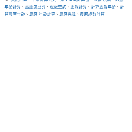
籤
年齡計算
、
虛歲怎麼算
、
虛歲查詢
、
虛歲計算
、
計算虛歲年齡
、
計
算農曆年齡
、
農曆 年齡計算
、
農曆幾歲
、
農曆歲數計算