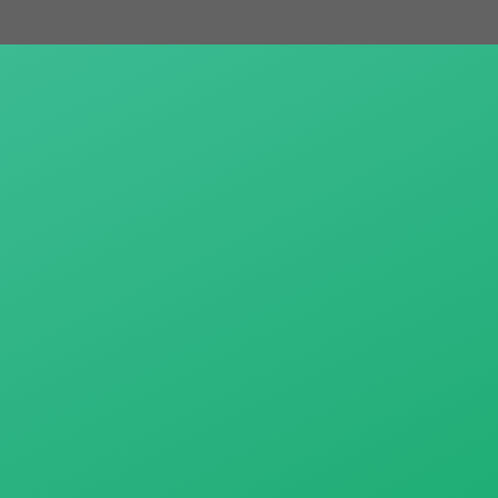
跳
至
主
要
內
容