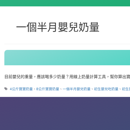
一個半月嬰兒奶量
目前嬰兒的重量，應該喝多少奶量？用線上奶量計算工具，幫你算出寶寶
標
4公斤寶寶奶量
、
8公斤寶寶奶量
、
一個半月嬰兒奶量
、
初生嬰兒吃奶量
、
初生
籤