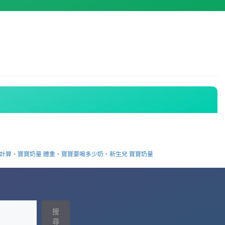
 計算
、
寶寶奶量 體重
、
寶寶要喝多少奶
、
新生兒 寶寶奶量
搜
尋