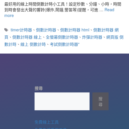
最好用的線上時間倒數計時小工具！設定秒數、分鐘、小時，時間
到時會發出大聲的響鈴(爆炸,鬧鐘,警笛等)提醒，可進 …
Read
more
標
timer計時器
、
倒數計時器
、
倒數計時器 html
、
倒數計時器 網
籤
頁
、
倒數計時器 線上
、
全螢幕倒數計時器
、
炸彈計時器
、
網頁版 倒
數計時
、
線上 倒數計時
、
考試倒數計時器"
搜尋
搜
尋
免費線上工具