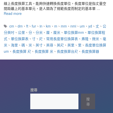
線上長度換算工具，能夠快速轉換長度單位，長度單位是指丈量空
間距離上的基本單元，是人類為了規範長度而制定的基本單 …
Read more
標
cm
、
dm
、
ft
、
fur
、
in
、
km
、
m
、
mm
、
nmi
、
um
、
yd
、
丈
、
公
籤
分英吋
、
公里
、
分
、
分米
、
厘
、
厘米
、
單位換算mm
、
單位換算程
式
、
單位換算表
、
寸
、
尺
、
常用長度單位換算表
、
弗隆
、
微米
、
毫
米
、
海里
、
碼
、
米
、
英寸
、
英尋
、
英尺
、
英里
、
里
、
長度單位換算
um
、
長度換算 尺
、
長度換算 米
、
長度換算台尺
、
長度換算器
搜尋
搜
尋