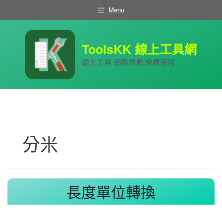
跳
Menu
至
主
要
內
ToolsKK 線上工具網
容
線上工具 網路資源 免費使用
分米
長度單位轉換