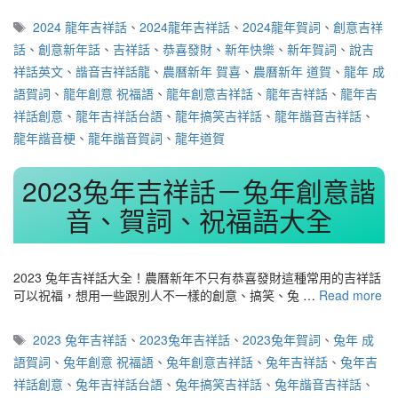
標
2024 龍年吉祥話
、
2024龍年吉祥話
、
2024龍年賀詞
、
創意吉祥
籤
話
、
創意新年話
、
吉祥話
、
恭喜發財
、
新年快樂
、
新年賀詞
、
說吉
祥話英文
、
諧音吉祥話龍
、
農曆新年 賀喜
、
農曆新年 道賀
、
龍年 成
語賀詞
、
龍年創意 祝福語
、
龍年創意吉祥話
、
龍年吉祥話
、
龍年吉
祥話創意
、
龍年吉祥話台語
、
龍年搞笑吉祥話
、
龍年諧音吉祥話
、
龍年諧音梗
、
龍年諧音賀詞
、
龍年道賀
2023兔年吉祥話－兔年創意諧
音、賀詞、祝福語大全
2023 兔年吉祥話大全！農曆新年不只有恭喜發財這種常用的吉祥話
可以祝福，想用一些跟別人不一樣的創意、搞笑、兔 …
Read more
標
2023 兔年吉祥話
、
2023兔年吉祥話
、
2023兔年賀詞
、
兔年 成
籤
語賀詞
、
兔年創意 祝福語
、
兔年創意吉祥話
、
兔年吉祥話
、
兔年吉
祥話創意
、
兔年吉祥話台語
、
兔年搞笑吉祥話
、
兔年諧音吉祥話
、