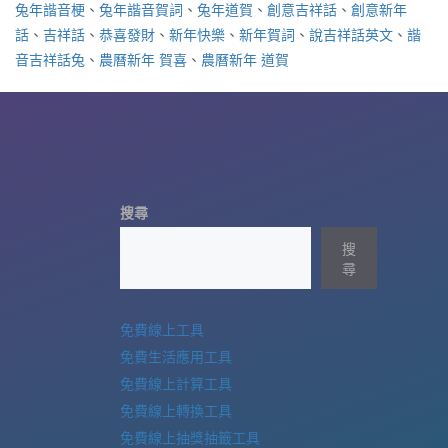
兔年諧音梗
、
兔年諧音賀詞
、
兔年道賀
、
創意吉祥話
、
創意新年
話
、
吉祥話
、
恭喜發財
、
新年快樂
、
新年賀詞
、
說吉祥話英文
、
諧
音吉祥話兔
、
農曆新年 賀喜
、
農曆新年 道賀
搜尋
搜
尋
免費線上工具
免費生活應用工具
免費線上計算工具
免費線上轉換工具
免費線上抽獎抽籤工具