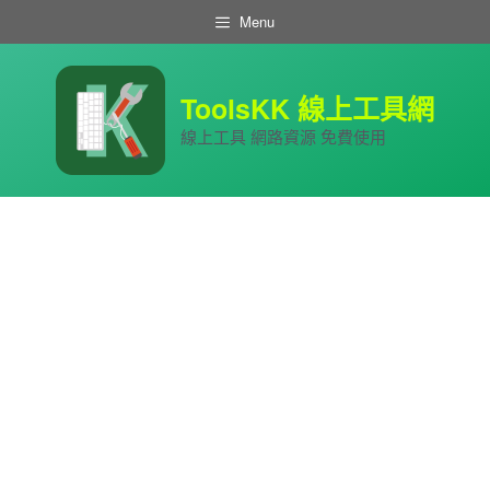
跳
Menu
至
主
要
內
ToolsKK 線上工具網
容
線上工具 網路資源 免費使用