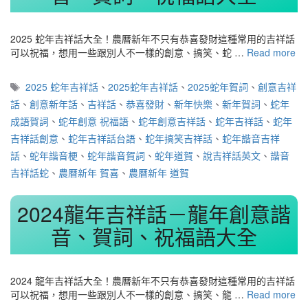
2025 蛇年吉祥話大全！農曆新年不只有恭喜發財這種常用的吉祥話
可以祝福，想用一些跟別人不一樣的創意、搞笑、蛇 …
Read more
標
2025 蛇年吉祥話
、
2025蛇年吉祥話
、
2025蛇年賀詞
、
創意吉祥
籤
話
、
創意新年話
、
吉祥話
、
恭喜發財
、
新年快樂
、
新年賀詞
、
蛇年
成語賀詞
、
蛇年創意 祝福語
、
蛇年創意吉祥話
、
蛇年吉祥話
、
蛇年
吉祥話創意
、
蛇年吉祥話台語
、
蛇年搞笑吉祥話
、
蛇年諧音吉祥
話
、
蛇年諧音梗
、
蛇年諧音賀詞
、
蛇年道賀
、
說吉祥話英文
、
諧音
吉祥話蛇
、
農曆新年 賀喜
、
農曆新年 道賀
2024龍年吉祥話－龍年創意諧
音、賀詞、祝福語大全
2024 龍年吉祥話大全！農曆新年不只有恭喜發財這種常用的吉祥話
可以祝福，想用一些跟別人不一樣的創意、搞笑、龍 …
Read more