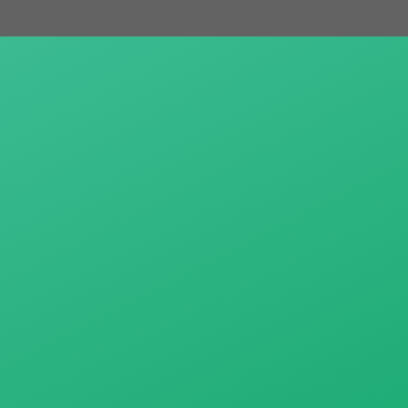
跳
至
主
要
內
容