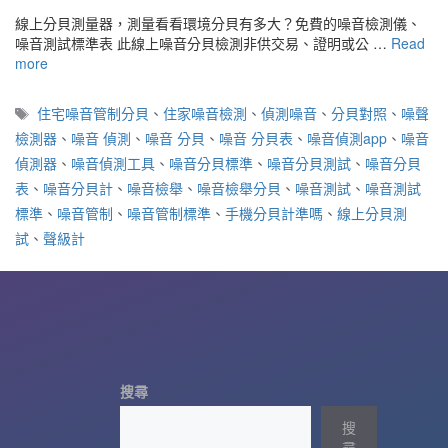
線上分貝測量器，測量看看環境分貝有多大？免費的噪音檢測儀、
噪音測試標準表 此線上噪音分貝檢測非供交易、證明或公 …
Read
more
標
住宅噪音管制分貝
、
住家噪音檢測
、
偵測噪音
、
分貝對照
、
噪聲
籤
檢測器
、
噪音 偵測
、
噪音 分貝
、
噪音 分貝表
、
噪音偵測app
、
噪音
偵測器
、
噪音偵測工具
、
噪音分貝標準
、
噪音分貝測試
、
噪音分貝
表
、
噪音分貝計
、
噪音檢舉
、
噪音檢舉分貝
、
噪音測試
、
噪音測試
標準
、
噪音管制
、
噪音管制標準
、
手機分貝計準嗎
、
線上分貝測
試
、
聲級計
搜尋
搜
尋