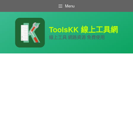
跳
Menu
至
主
要
內
ToolsKK 線上工具網
容
線上工具 網路資源 免費使用