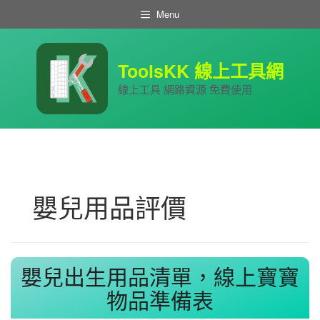
跳
Menu
至
主
要
內
ToolsKK 線上工具網
容
線上工具 網路資源 免費使用
嬰兒用品評價
嬰兒出生用品清單，線上寶寶
物品準備表