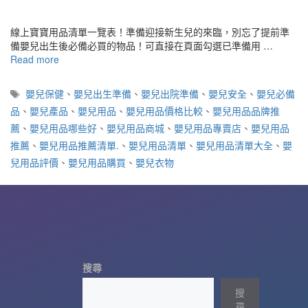
線上寶寶用品清單一覽表！準備迎接新生兒的來臨，別忘了提前準
備嬰兒出生後必備必買的物品！可直接在頁面勾選已準備用 …
Read more
標
嬰兒保健
、
嬰兒出生準備
、
嬰兒出院準備
、
嬰兒安全
、
嬰兒必備
籤
品
、
嬰兒產品
、
嬰兒用品
、
嬰兒用品價格比較
、
嬰兒用品品牌推
薦
、
嬰兒用品哪些好
、
嬰兒用品商城
、
嬰兒用品專賣店
、
嬰兒用品
推薦
、
嬰兒用品推薦清單.
、
嬰兒用品清單
、
嬰兒用品清單大全
、
嬰
兒用品評價
、
嬰兒用品購買
、
嬰兒衣物
搜尋
搜
尋