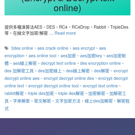
online)
提供多種演算法AES、DES、RC4、RC4Drop、Rabbit、TripleDes
等，在線文字加密/解密 …
Read more
標
3des online
、
aes crack online
、
aes encrypt
、
aes
籤
encryption
、
aes online tool
、
aes加密
、
aes加密key
、
aes加密軟
體
、
aes線上解密
、
decrypt text online
、
des encryption online
、
des 加解密工具
、
des加密線上
、
des線上解密
、
des解密
、
encrypt
decrypt online aes
、
encrypt decrypt online des
、
encrypt decrypt
online text
、
encrypt decrypt online tool
、
encrypt text online
、
rabbit解密
、
triple des加密
、
triple des解密
、
加密解密
、
加解密工
具
、
字串解密
、
密文解密
、
文字加密方法
、
線上des加解密
、
解密程
式