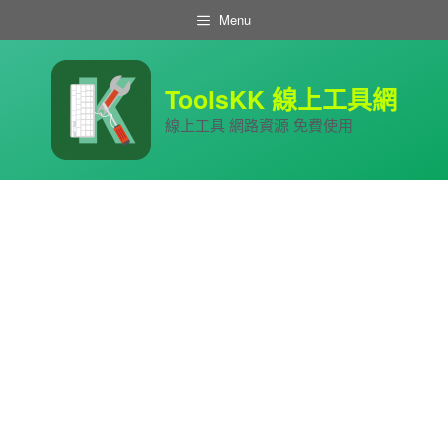
跳
Menu
至
主
要
內
ToolsKK 線上工具網
容
線上工具 網路資源 免費使用