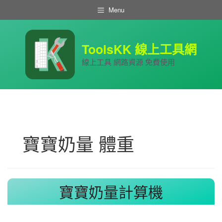
跳
Menu
至
主
要
內
ToolsKK 線上工具網
容
線上工具 網路資源 免費使用
寶寶奶量 體重
寶寶奶量計算機