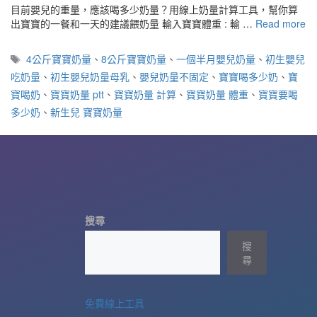
目前嬰兒的重量，應該喝多少奶量？用線上奶量計算工具，幫你算
出寶寶的一餐和一天的建議餵奶量 輸入寶寶體重 : 輸 …
Read more
標
4公斤寶寶奶量
、
8公斤寶寶奶量
、
一個半月嬰兒奶量
、
初生嬰兒
籤
吃奶量
、
初生嬰兒奶量母乳
、
嬰兒奶量不固定
、
寶寶喝多少奶
、
寶
寶喝奶
、
寶寶奶量 ptt
、
寶寶奶量 計算
、
寶寶奶量 體重
、
寶寶要喝
多少奶
、
新生兒 寶寶奶量
搜尋
搜
尋
免費線上工具