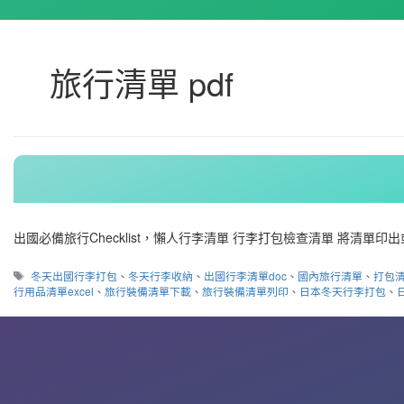
旅行清單 pdf
出國必備旅行Checklist，懶人行李清單 行李打包檢查清單 將清單印出或
標
冬天出國行李打包
、
冬天行李收納
、
出國行李清單doc
、
國內旅行清單
、
打包
籤
行用品清單excel
、
旅行裝備清單下載
、
旅行裝備清單列印
、
日本冬天行李打包
、