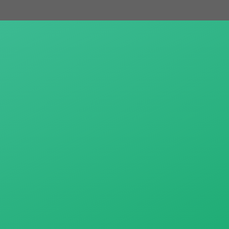
跳
至
主
要
內
容