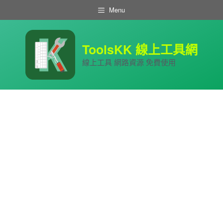
跳
Menu
至
主
要
內
ToolsKK 線上工具網
容
線上工具 網路資源 免費使用