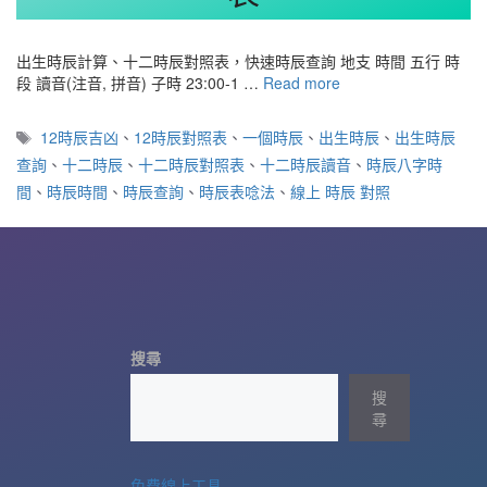
出生時辰計算、十二時辰對照表，快速時辰查詢 地支 時間 五行 時
段 讀音(注音, 拼音) 子時 23:00-1 …
Read more
標
12時辰吉凶
、
12時辰對照表
、
一個時辰
、
出生時辰
、
出生時辰
籤
查詢
、
十二時辰
、
十二時辰對照表
、
十二時辰讀音
、
時辰八字時
間
、
時辰時間
、
時辰查詢
、
時辰表唸法
、
線上 時辰 對照
搜尋
搜
尋
免費線上工具