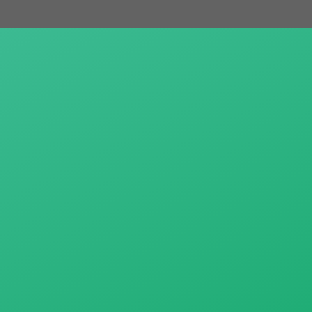
跳
至
主
要
內
容