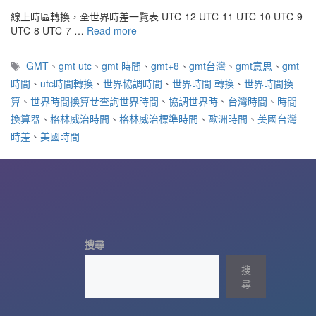
線上時區轉換，全世界時差一覽表 UTC-12 UTC-11 UTC-10 UTC-9
UTC-8 UTC-7 …
Read more
標
GMT
、
gmt utc
、
gmt 時間
、
gmt+8
、
gmt台灣
、
gmt意思
、
gmt
籤
時間
、
utc時間轉換
、
世界協調時間
、
世界時間 轉換
、
世界時間換
算
、
世界時間換算ㄝ查詢世界時間
、
協調世界時
、
台灣時間
、
時間
換算器
、
格林威治時間
、
格林威治標準時間
、
歐洲時間
、
美國台灣
時差
、
美國時間
搜尋
搜
尋