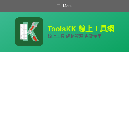
跳
Menu
至
主
要
內
ToolsKK 線上工具網
容
線上工具 網路資源 免費使用