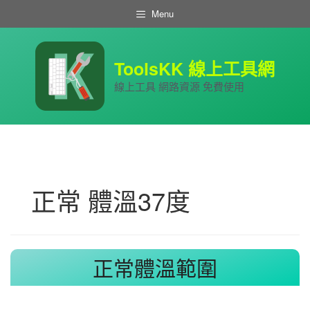
跳
Menu
至
主
要
內
ToolsKK 線上工具網
容
線上工具 網路資源 免費使用
正常 體溫37度
正常體溫範圍