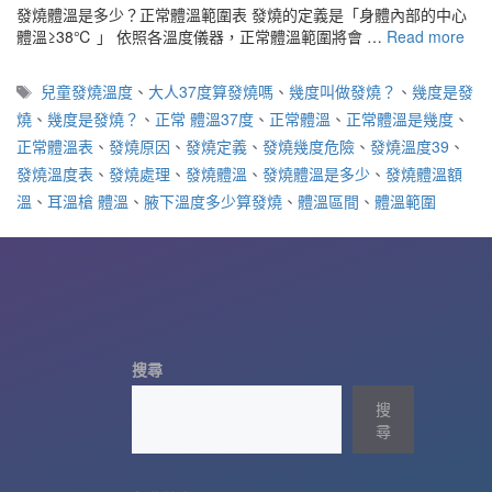
發燒體溫是多少？正常體溫範圍表 發燒的定義是「身體內部的中心
體溫≥38℃ 」 依照各溫度儀器，正常體溫範圍將會 …
Read more
標
兒童發燒溫度
、
大人37度算發燒嗎
、
幾度叫做發燒？
、
幾度是發
籤
燒
、
幾度是發燒？
、
正常 體溫37度
、
正常體溫
、
正常體溫是幾度
、
正常體溫表
、
發燒原因
、
發燒定義
、
發燒幾度危險
、
發燒溫度39
、
發燒溫度表
、
發燒處理
、
發燒體溫
、
發燒體溫是多少
、
發燒體溫額
溫
、
耳溫槍 體溫
、
腋下溫度多少算發燒
、
體溫區間
、
體溫範圍
搜尋
搜
尋