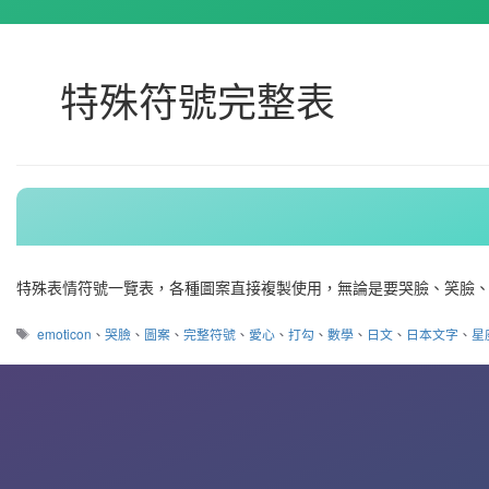
特殊符號完整表
特殊表情符號一覽表，各種圖案直接複製使用，無論是要哭臉、笑臉、
標
emoticon
、
哭臉
、
圖案
、
完整符號
、
愛心
、
打勾
、
數學
、
日文
、
日本文字
、
星
籤