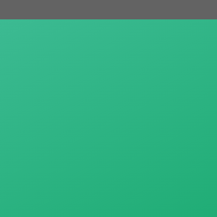
跳
至
主
要
內
容