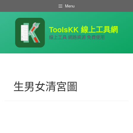
跳
Menu
至
主
要
內
ToolsKK 線上工具網
容
線上工具 網路資源 免費使用
生男女清宮圖