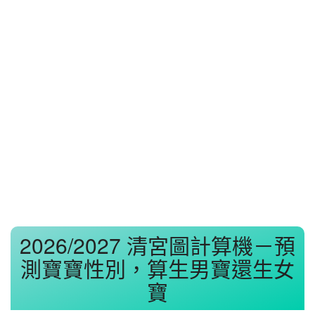
2026/2027 清宮圖計算機－預
測寶寶性別，算生男寶還生女
寶