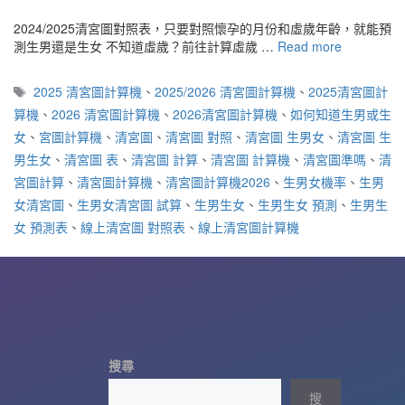
2024/2025清宮圖對照表，只要對照懷孕的月份和虛歲年齡，就能預
測生男還是生女 不知道虛歲？前往計算虛歲 …
Read more
標
2025 清宮圖計算機
、
2025/2026 清宮圖計算機
、
2025清宮圖計
籤
算機
、
2026 清宮圖計算機
、
2026清宮圖計算機
、
如何知道生男或生
女
、
宮圖計算機
、
清宮圖
、
清宮圖 對照
、
清宮圖 生男女
、
清宮圖 生
男生女
、
清宮圖 表
、
清宮圖 計算
、
清宮圖 計算機
、
清宮圖準嗎
、
清
宮圖計算
、
清宮圖計算機
、
清宮圖計算機2026
、
生男女機率
、
生男
女清宮圖
、
生男女清宮圖 試算
、
生男生女
、
生男生女 預測
、
生男生
女 預測表
、
線上清宮圖 對照表
、
線上清宮圖計算機
搜尋
搜