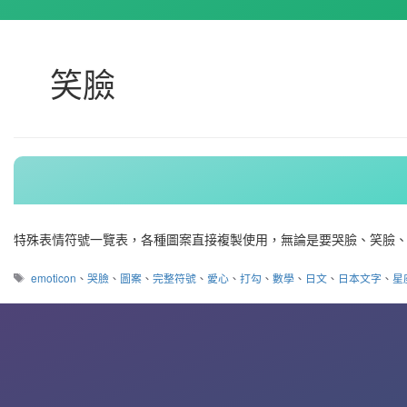
笑臉
特殊表情符號一覽表，各種圖案直接複製使用，無論是要哭臉、笑臉、
標
emoticon
、
哭臉
、
圖案
、
完整符號
、
愛心
、
打勾
、
數學
、
日文
、
日本文字
、
星
籤