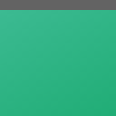
跳
至
主
要
內
容