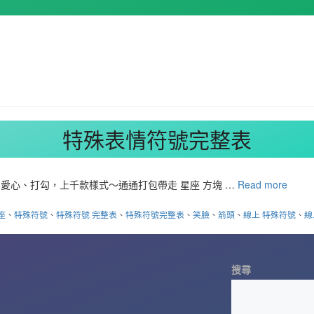
特殊表情符號完整表
愛心、打勾，上千款樣式～通通打包帶走 星座 方塊 …
Read more
座
、
特殊符號
、
特殊符號 完整表
、
特殊符號完整表
、
笑臉
、
箭頭
、
線上 特殊符號
、
線
搜尋