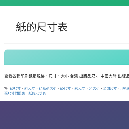
紙的尺寸表
查看各種印刷紙張規格、尺寸、大小 台灣 出版品尺寸 中國大陸 出版品
標
a0尺寸
、
a1尺寸
、
a4紙張大小
、
a5尺寸
、
a6尺寸
、
b4大小
、
全開尺寸
、
印刷
籤
張尺寸對照表
、
紙的尺寸表