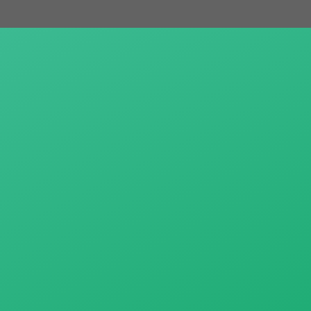
跳
至
主
要
內
容