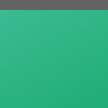
跳
至
主
要
內
容