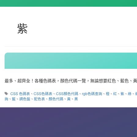
紫
最多、超齊全！各種色碼表，顏色代碼一覽，無論想要紅色、藍色、黃
標
CSS 色碼表
、
CSS色碼表
、
CSS顏色代碼
、
rgb色碼查詢
、
橙
、
紅
、
紫
、
綠
、
籤
詢
、
藍
、
調色盤
、
配色表
、
顏色代碼
、
黃
、
黑