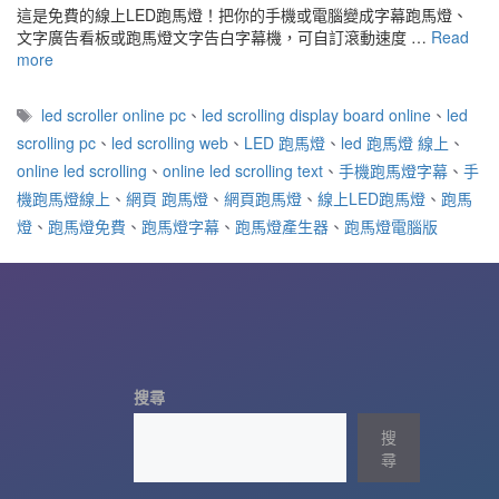
這是免費的線上LED跑馬燈！把你的手機或電腦變成字幕跑馬燈、
文字廣告看板或跑馬燈文字告白字幕機，可自訂滾動速度 …
Read
more
標
led scroller online pc
、
led scrolling display board online
、
led
籤
scrolling pc
、
led scrolling web
、
LED 跑馬燈
、
led 跑馬燈 線上
、
online led scrolling
、
online led scrolling text
、
手機跑馬燈字幕
、
手
機跑馬燈線上
、
網頁 跑馬燈
、
網頁跑馬燈
、
線上LED跑馬燈
、
跑馬
燈
、
跑馬燈免費
、
跑馬燈字幕
、
跑馬燈產生器
、
跑馬燈電腦版
搜尋
搜
尋