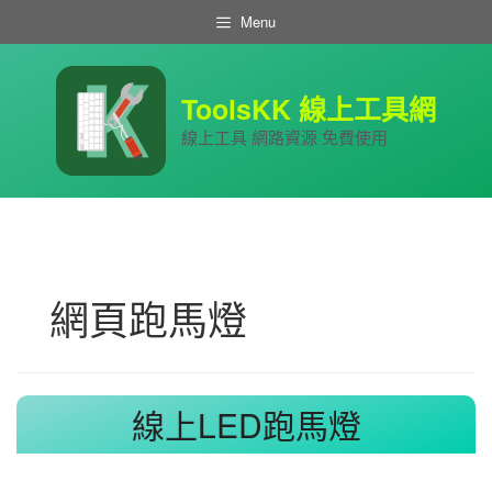
跳
Menu
至
主
要
內
ToolsKK 線上工具網
容
線上工具 網路資源 免費使用
網頁跑馬燈
線上LED跑馬燈