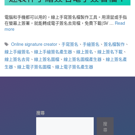
電腦和手機都可以用的，線上手寫簽名檔製作工具。用滑鼠或手指
在螢幕上簽署，就能轉成電子簽名去背檔，免費下載(SV …
Read
more
標
Online signature creator
、
手寫簽名
、
手繪簽名
、
簽名檔製作
、
籤
線上手繪簽名
、
線上手繪簽名產生器
、
線上簽名
、
線上簽名下載
、
線上簽名去背
、
線上簽名圖檔
、
線上簽名圖檔產生器
、
線上簽名產
生器
、
線上電子簽名圖檔
、
線上電子簽名產生器
搜尋
搜
尋