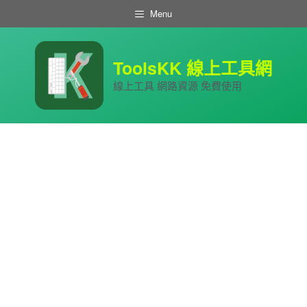
跳
Menu
至
主
要
內
ToolsKK 線上工具網
容
線上工具 網路資源 免費使用