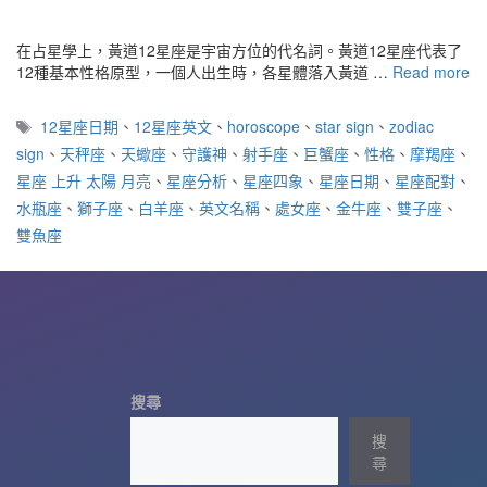
在占星學上，黃道12星座是宇宙方位的代名詞。黃道12星座代表了
12種基本性格原型，一個人出生時，各星體落入黃道 …
Read more
標
12星座日期
、
12星座英文
、
horoscope
、
star sign
、
zodiac
籤
sign
、
天秤座
、
天蠍座
、
守護神
、
射手座
、
巨蟹座
、
性格
、
摩羯座
、
星座 上升 太陽 月亮
、
星座分析
、
星座四象
、
星座日期
、
星座配對
、
水瓶座
、
獅子座
、
白羊座
、
英文名稱
、
處女座
、
金牛座
、
雙子座
、
雙魚座
搜尋
搜
尋