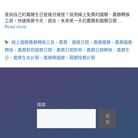
查詢自己的農曆生日是幾月幾號？就用線上免費的國曆、農曆轉換
工具，快速換算今天、過去、未來某一天的農曆和國曆日期 …
Read more
標
線上國曆農曆轉換工具
、
農曆、國曆日期
、
農曆國曆
、
農曆國曆
籤
轉換
、
農曆對照國曆日期
、
農曆日期對照
、
農曆日期轉換
、
農曆生
日
、
農曆生肖計算
、
農曆轉國曆
、
陽曆陰曆計算
搜尋
搜
尋