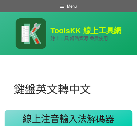
跳
Menu
至
主
要
內
ToolsKK 線上工具網
容
線上工具 網路資源 免費使用
鍵盤英文轉中文
線上注音輸入法解碼器