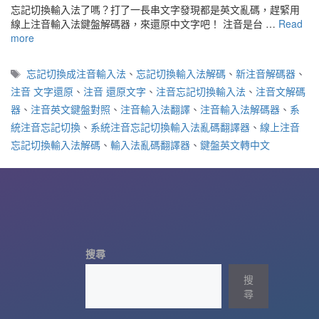
忘記切換輸入法了嗎？打了一長串文字發現都是英文亂碼，趕緊用
線上注音輸入法鍵盤解碼器，來還原中文字吧！ 注音是台 …
Read
more
標
忘記切換成注音輸入法
、
忘記切換輸入法解碼
、
新注音解碼器
、
籤
注音 文字還原
、
注音 還原文字
、
注音忘記切換輸入法
、
注音文解碼
器
、
注音英文鍵盤對照
、
注音輸入法翻譯
、
注音輸入法解碼器
、
系
統注音忘記切換
、
系統注音忘記切換輸入法亂碼翻譯器
、
線上注音
忘記切換輸入法解碼
、
輸入法亂碼翻譯器
、
鍵盤英文轉中文
搜尋
搜
尋