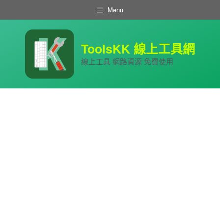
跳
Menu
至
主
要
內
ToolsKK 線上工具網
容
線上工具 網路資源 免費使用