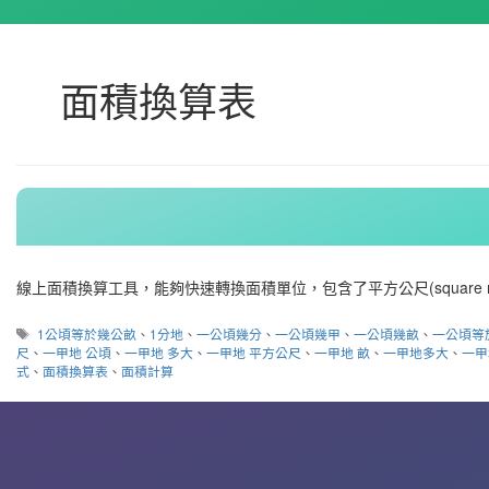
面積換算表
線上面積換算工具，能夠快速轉換面積單位，包含了平方公尺(square mete
標
1公頃等於幾公畝
、
1分地
、
一公頃幾分
、
一公頃幾甲
、
一公頃幾畝
、
一公頃等
籤
尺
、
一甲地 公頃
、
一甲地 多大
、
一甲地 平方公尺
、
一甲地 畝
、
一甲地多大
、
一甲
式
、
面積換算表
、
面積計算