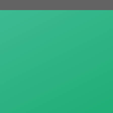
跳
至
主
要
內
容