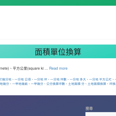
面積單位換算
)、平方公里(square ki …
Read more
於幾分地
、
一分地 公頃
、
一分地 坪
、
一分地 坪數
、
一分地 多大
、
一分地 平方公尺
、
地幾分
、
一甲地幾畝
、
一甲幾分
、
公分換算坪數
、
土地面積 分
、
土地面積換算
、
坪換
搜尋