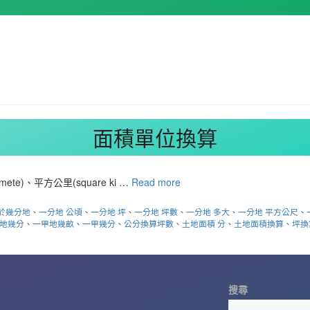
面積單位換算
)、平方公里(square ki …
Read more
於幾分地
、
一分地 公頃
、
一分地 坪
、
一分地 坪數
、
一分地 多大
、
一分地 平方公尺
、
地幾分
、
一甲地幾畝
、
一甲幾分
、
公分換算坪數
、
土地面積 分
、
土地面積換算
、
坪換
搜尋