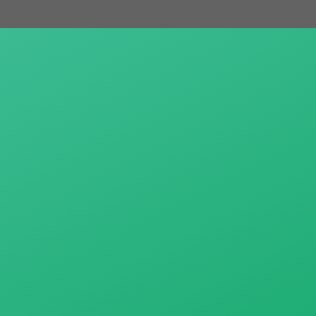
跳
至
主
要
內
容