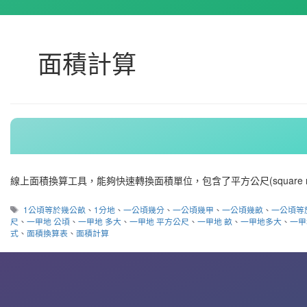
面積計算
線上面積換算工具，能夠快速轉換面積單位，包含了平方公尺(square mete
標
1公頃等於幾公畝
、
1分地
、
一公頃幾分
、
一公頃幾甲
、
一公頃幾畝
、
一公頃等
籤
尺
、
一甲地 公頃
、
一甲地 多大
、
一甲地 平方公尺
、
一甲地 畝
、
一甲地多大
、
一甲
式
、
面積換算表
、
面積計算