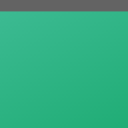
跳
至
主
要
內
容