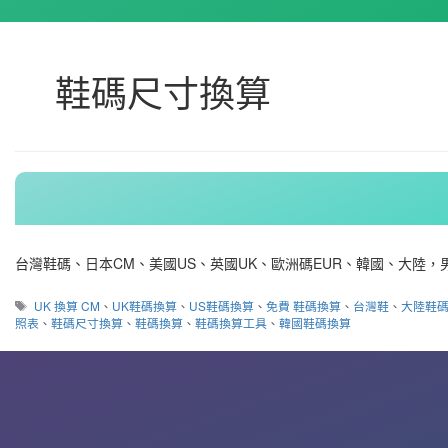
鞋碼尺寸換算
台灣鞋碼、日本CM、美國US、英國UK、歐洲碼EUR、韓國、大陸
標
UK 換算 CM
、
UK鞋碼換算
、
US鞋碼換算
、
免費 鞋碼換算
、
台灣鞋
、
大陸鞋
籤
照表
、
鞋碼尺寸換算
、
鞋碼換算
、
鞋碼換算工具
、
韓國鞋碼換算