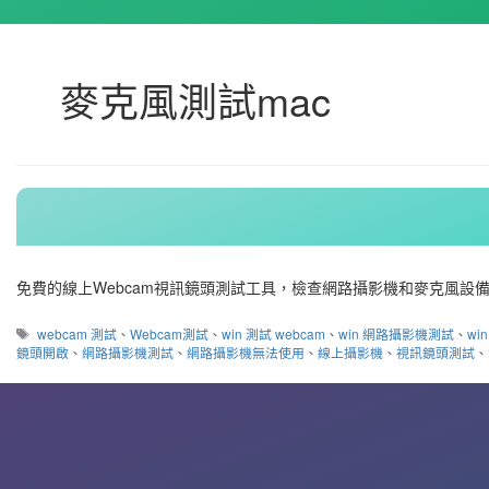
麥克風測試mac
免費的線上Webcam視訊鏡頭測試工具，檢查網路攝影機和麥克風設
標
webcam 測試
、
Webcam測試
、
win 測試 webcam
、
win 網路攝影機測試
、
wi
籤
鏡頭開啟
、
網路攝影機測試
、
網路攝影機無法使用
、
線上攝影機
、
視訊鏡頭測試
、