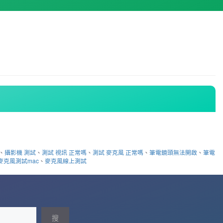
、
攝影機 測試
、
測試 視訊 正常嗎
、
測試 麥克風 正常嗎
、
筆電鏡頭無法開啟
、
筆電
麥克風測試mac
、
麥克風線上測試
搜