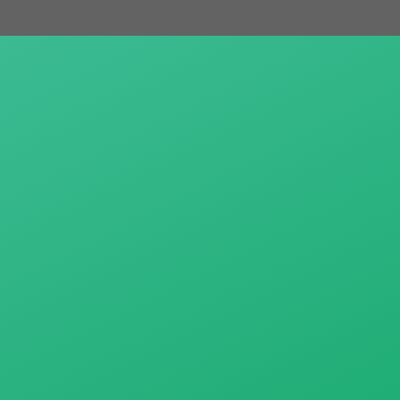
跳
至
主
要
內
容