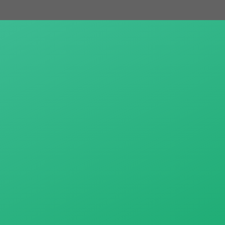
跳
至
主
要
內
容