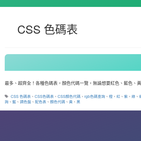
CSS 色碼表
最多、超齊全！各種色碼表，顏色代碼一覽，無論想要紅色、藍色、黃
標
CSS 色碼表
、
CSS色碼表
、
CSS顏色代碼
、
rgb色碼查詢
、
橙
、
紅
、
紫
、
綠
、
籤
詢
、
藍
、
調色盤
、
配色表
、
顏色代碼
、
黃
、
黑