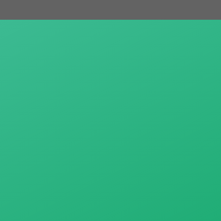
跳
至
主
要
內
容