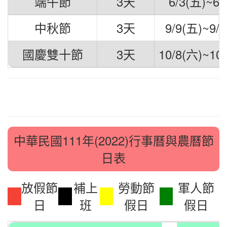
端午節
3天
6/3(五)~6/
中秋節
3天
9/9(五)~9/
國慶雙十節
3天
10/8(六)~10
中華民國111年(2022)行事曆與農曆節
日表
放假節
補上
勞動節
軍人節
日
班
假日
假日