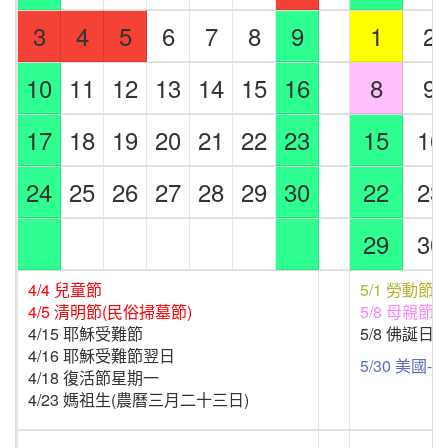
3
4
5
6
7
8
9
1
2
10
11
12
13
14
15
16
8
9
17
18
19
20
21
22
23
15
16
24
25
26
27
28
29
30
22
23
29
30
4/4 兒童節
5/1 勞動節
4/5 清明節(民俗掃墓節)
5/8 母親節
4/15 耶穌受難節
5/8 佛誕日
4/16 耶穌受難節翌日
5/30 美國
4/18 復活節星期一
4/23 媽祖生(農曆三月二十三日)