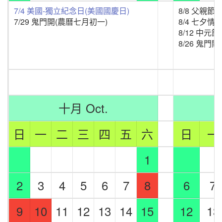
7/4 美國-獨立紀念日(美國國慶日)
8/8 父親節
7/29 鬼門開(農曆七月初一)
8/4 七夕情
8/12 中元
8/26 鬼門
十月 Oct.
日
一
二
三
四
五
六
日
一
1
2
3
4
5
6
7
8
6
7
9
10
11
12
13
14
15
12
13