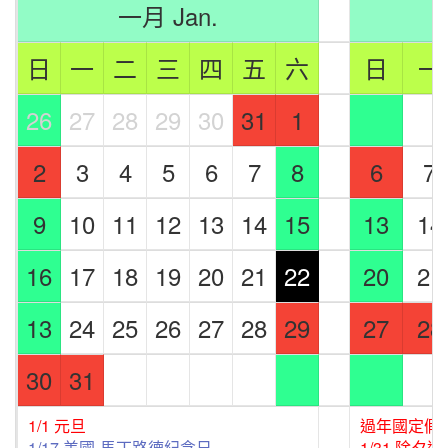
一月 Jan.
日
一
二
三
四
五
六
日
一
26
27
28
29
30
31
1
2
3
4
5
6
7
8
6
7
9
10
11
12
13
14
15
13
14
16
17
18
19
20
21
22
20
21
13
24
25
26
27
28
29
27
28
30
31
1/1 元旦
過年國定假期-1
1/17 美國-馬丁路德紀念日
1/31 除夕過