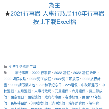
為主
★
2021行事曆-人事行政局110年行事曆
按此下載Excel檔
分
免費生活應用工具
類
標
111年行事曆
、
2022 行事曆
、
2022 請假
、
2022 請假 攻略
、
籤
2022 請假攻略
、
2022勞工放假
、
2022勞工節放假
、
2022旅行計
畫
、
2022請假懶人包
、
228和平紀念日
、
228連假
、
中秋節連假
、
中
秋連假
、
五月連假
、
人事行政局
、
元旦連假
、
六月連假
、
勞工節放
假
、
國定假日
、
國慶連假
、
政府行事曆
、
春節連假
、
民國111年連
假
、
民族掃墓節
、
清明節連假
、
清明連假
、
端午節連假
、
端午連