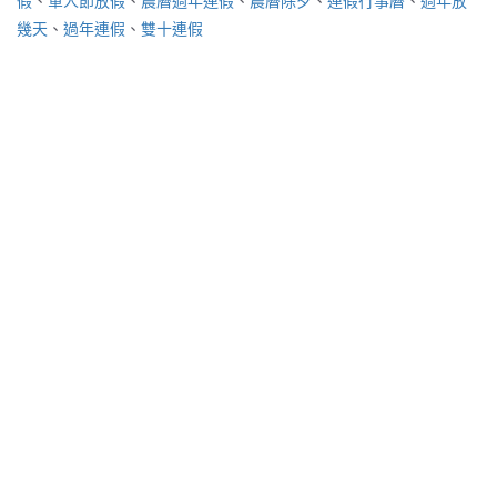
假
、
軍人節放假
、
農曆過年連假
、
農曆除夕
、
連假行事曆
、
過年放
幾天
、
過年連假
、
雙十連假