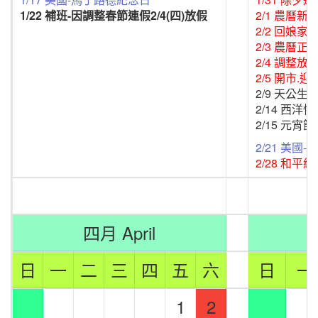
1/22 補班-因調整春節連假2/4(四)放假
2/1 農曆新
2/2 回娘家
2/3 農曆正
2/4 調整放假
2/5 開市.
2/9 天公生
2/14 西洋
2/15 元宵
2/21 美國-
2/28 和平
四月 April
日
一
二
三
四
五
六
日
一
1
2