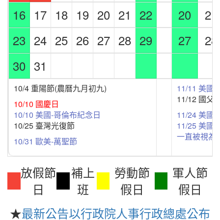
16
17
18
19
20
21
22
20
21
23
24
25
26
27
28
29
27
28
30
31
10/4 重陽節(農曆九月初九)
11/11 美
11/12 國父
10/10 國慶日
10/10 美國-哥倫布紀念日
11/24 美
10/25 臺灣光復節
11/25 
一直被視為
10/31 歐美-萬聖節
放假節
補上
勞動節
軍人節
日
班
假日
假日
★
最新公告以行政院人事行政總處公布