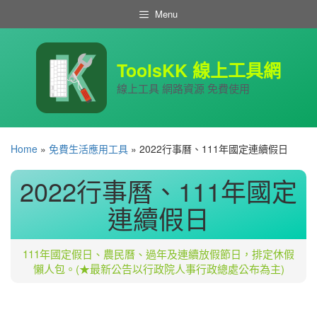
跳
Menu
至
主
要
內
ToolsKK 線上工具網
容
線上工具 網路資源 免費使用
Home
»
免費生活應用工具
»
2022行事曆、111年國定連續假日
2022行事曆、111年國定
連續假日
111年國定假日、農民曆、過年及連續放假節日，排定休假
懶人包。(★最新公告以行政院人事行政總處公布為主)