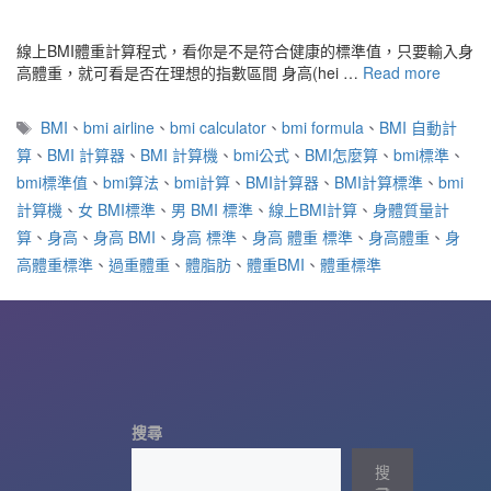
線上BMI體重計算程式，看你是不是符合健康的標準值，只要輸入身
高體重，就可看是否在理想的指數區間 身高(hei …
Read more
標
BMI
、
bmi airline
、
bmi calculator
、
bmi formula
、
BMI 自動計
籤
算
、
BMI 計算器
、
BMI 計算機
、
bmi公式
、
BMI怎麼算
、
bmi標準
、
bmi標準值
、
bmi算法
、
bmi計算
、
BMI計算器
、
BMI計算標準
、
bmi
計算機
、
女 BMI標準
、
男 BMI 標準
、
線上BMI計算
、
身體質量計
算
、
身高
、
身高 BMI
、
身高 標準
、
身高 體重 標準
、
身高體重
、
身
高體重標準
、
過重體重
、
體脂肪
、
體重BMI
、
體重標準
搜尋
搜