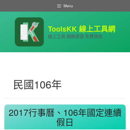
跳
Menu
至
主
要
內
ToolsKK 線上工具網
容
線上工具 網路資源 免費使用
民國106年
2017行事曆、106年國定連續
假日