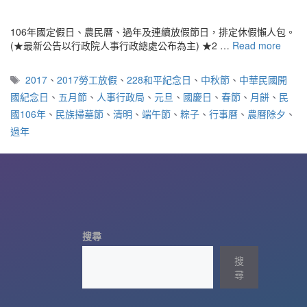
106年國定假日、農民曆、過年及連續放假節日，排定休假懶人包。
(★最新公告以行政院人事行政總處公布為主) ★2 …
Read more
標
2017
、
2017勞工放假
、
228和平紀念日
、
中秋節
、
中華民國開
籤
國紀念日
、
五月節
、
人事行政局
、
元旦
、
國慶日
、
春節
、
月餅
、
民
國106年
、
民族掃墓節
、
清明
、
端午節
、
粽子
、
行事曆
、
農曆除夕
、
過年
搜尋
搜
尋