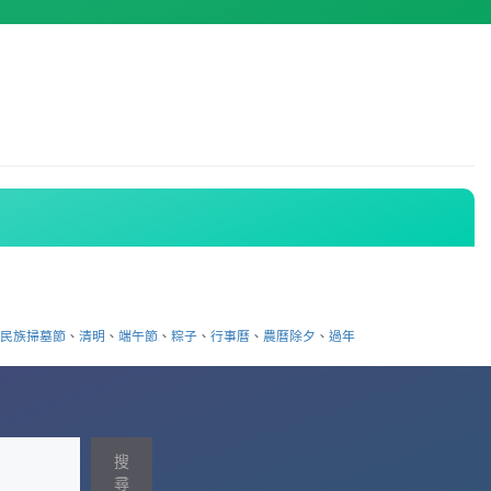
日
、
民族掃墓節
、
清明
、
端午節
、
粽子
、
行事曆
、
農曆除夕
、
過年
搜
尋