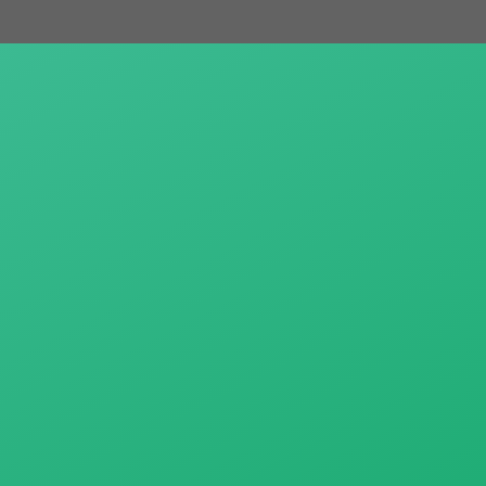
跳
至
主
要
內
容