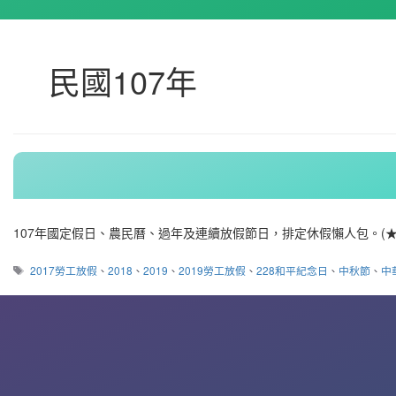
民國107年
107年國定假日、農民曆、過年及連續放假節日，排定休假懶人包。(★
標
2017勞工放假
、
2018
、
2019
、
2019勞工放假
、
228和平紀念日
、
中秋節
、
中
籤