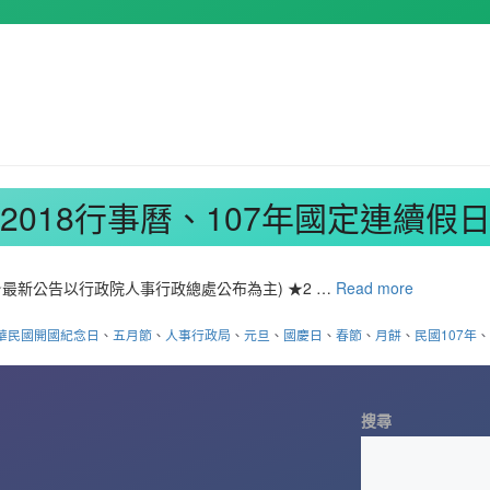
2018行事曆、107年國定連續假
最新公告以行政院人事行政總處公布為主) ★2 …
Read more
華民國開國紀念日
、
五月節
、
人事行政局
、
元旦
、
國慶日
、
春節
、
月餅
、
民國107年
搜尋