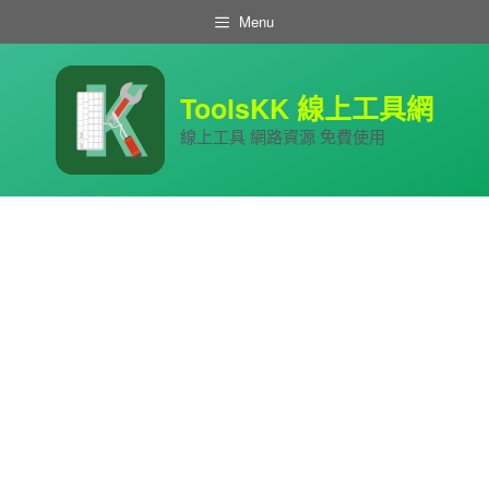
跳
Menu
至
主
要
內
ToolsKK 線上工具網
容
線上工具 網路資源 免費使用