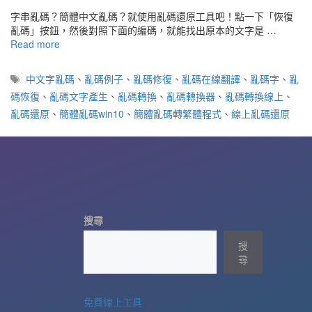
字串亂碼？簡體中文亂碼？就使用亂碼還原工具吧！點一下「恢復
亂碼」按鈕，然後對照下面的編碼，就能找出原本的文字是 …
Read more
標
中文字亂碼
、
亂碼例子
、
亂碼修復
、
亂碼在線翻譯
、
亂碼字
、
亂
籤
碼恢復
、
亂碼文字產生
、
亂碼轉換
、
亂碼轉換器
、
亂碼轉換線上
、
亂碼還原
、
簡體亂碼win10
、
簡體亂碼轉繁體程式
、
線上亂碼還原
搜尋
搜
尋
免費線上工具