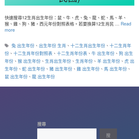
快速搜尋12生肖出生年份：鼠、牛、虎、兔、龍、蛇、馬、羊、
猴、雞、狗、豬，西元年份對照表格。若要換算12生肖民 …
Read
more
標
兔 出生年份
、
出生年份 生肖
、
十二生肖出生年份
、
十二生肖年
籤
份
、
十二生肖年份對照表
、
十二生肖年份表
、
牛 出生年份
、
狗 出生
年份
、
猴 出生年份
、
生肖出生年份
、
生肖年份
、
羊 出生年份
、
虎 出
生年份
、
蛇 出生年份
、
豬 出生年份
、
雞 出生年份
、
馬 出生年份
、
鼠 出生年份
、
龍 出生年份
搜尋
搜