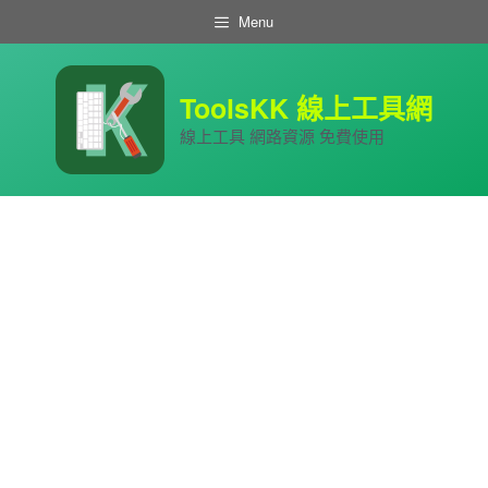
跳
Menu
至
主
要
內
ToolsKK 線上工具網
容
線上工具 網路資源 免費使用