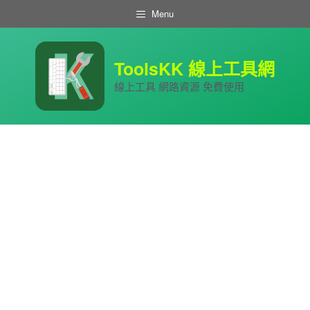
跳
Menu
至
主
要
內
ToolsKK 線上工具網
容
線上工具 網路資源 免費使用