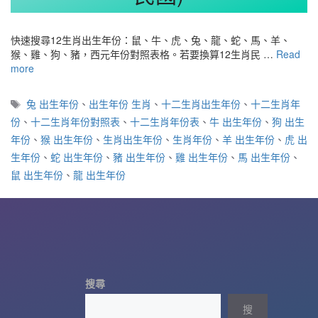
快速搜尋12生肖出生年份：鼠、牛、虎、兔、龍、蛇、馬、羊、
猴、雞、狗、豬，西元年份對照表格。若要換算12生肖民 …
Read
more
標
兔 出生年份
、
出生年份 生肖
、
十二生肖出生年份
、
十二生肖年
籤
份
、
十二生肖年份對照表
、
十二生肖年份表
、
牛 出生年份
、
狗 出生
年份
、
猴 出生年份
、
生肖出生年份
、
生肖年份
、
羊 出生年份
、
虎 出
生年份
、
蛇 出生年份
、
豬 出生年份
、
雞 出生年份
、
馬 出生年份
、
鼠 出生年份
、
龍 出生年份
搜尋
搜