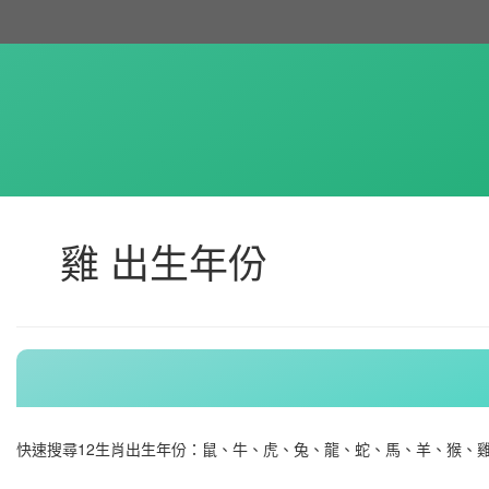
跳
至
主
要
內
容
雞 出生年份
快速搜尋12生肖出生年份：鼠、牛、虎、兔、龍、蛇、馬、羊、猴、雞