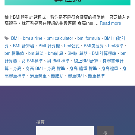
線上BMI體重計算程式，看你是不是符合健康的標準值，只要輸入身
高體重，就可看是否在理想的指數區間 身高(hei …
Read more
標
BMI
、
bmi airline
、
bmi calculator
、
bmi formula
、
BMI 自動計
籤
算
、
BMI 計算器
、
BMI 計算機
、
bmi公式
、
BMI怎麼算
、
bmi標準
、
bmi標準值
、
bmi算法
、
bmi計算
、
BMI計算器
、
BMI計算標準
、
bmi
計算機
、
女 BMI標準
、
男 BMI 標準
、
線上BMI計算
、
身體質量計
算
、
身高
、
身高 BMI
、
身高 標準
、
身高 體重 標準
、
身高體重
、
身
高體重標準
、
過重體重
、
體脂肪
、
體重BMI
、
體重標準
搜尋
搜