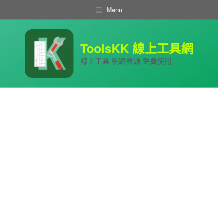
跳
Menu
至
主
要
內
ToolsKK 線上工具網
容
線上工具 網路資源 免費使用