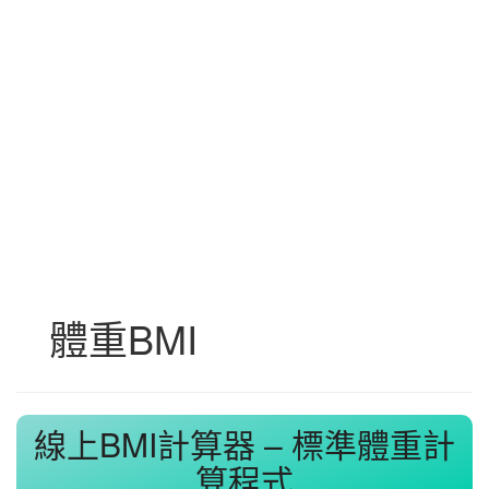
體重BMI
線上BMI計算器 – 標準體重計
算程式