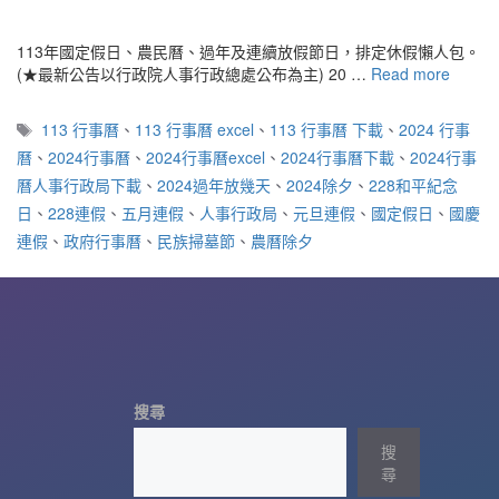
113年國定假日、農民曆、過年及連續放假節日，排定休假懶人包。
(★最新公告以行政院人事行政總處公布為主) 20 …
Read more
標
113 行事曆
、
113 行事曆 excel
、
113 行事曆 下載
、
2024 行事
籤
曆
、
2024行事曆
、
2024行事曆excel
、
2024行事曆下載
、
2024行事
曆人事行政局下載
、
2024過年放幾天
、
2024除夕
、
228和平紀念
日
、
228連假
、
五月連假
、
人事行政局
、
元旦連假
、
國定假日
、
國慶
連假
、
政府行事曆
、
民族掃墓節
、
農曆除夕
搜尋
搜
尋