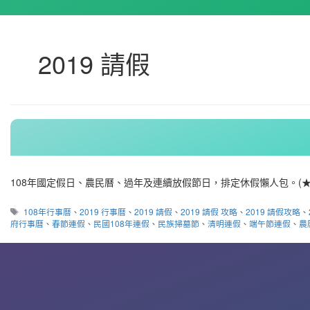
2019 請假
108年國定假日、農民曆、過年及連續放假節日，排定休假懶人包。(★
標
108年行事曆
、
2019 行事曆
、
2019 請假
、
2019 請假 攻略
、
2019 請假攻略
、
籤
府行事曆
、
春節連假
、
民國108年連假
、
民族掃墓節
、
清明連假
、
端午節連假
、
農