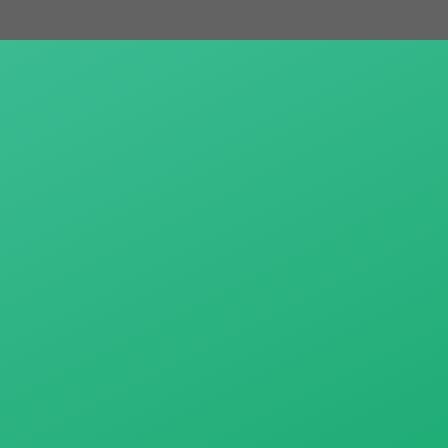
跳
至
主
要
內
容