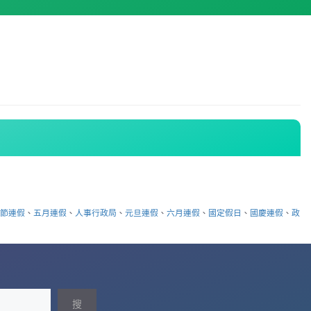
日
秋節連假
、
五月連假
、
人事行政局
、
元旦連假
、
六月連假
、
國定假日
、
國慶連假
、
政
搜