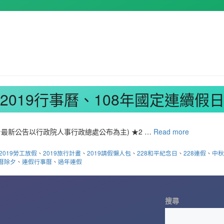
2019行事曆、108年國定連續假
最新公告以行政院人事行政總處公布為主) ★2 …
Read more
2019勞工放假
、
2019旅行計畫
、
2019請假懶人包
、
228和平紀念日
、
228連假
、
中
曆除夕
、
連假行事曆
、
過年連假
搜尋