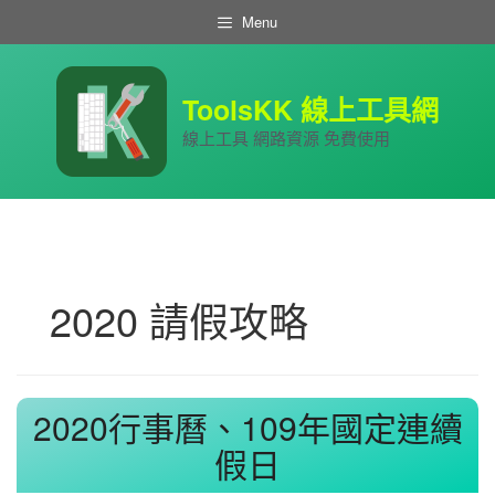
跳
Menu
至
主
要
內
ToolsKK 線上工具網
容
線上工具 網路資源 免費使用
2020 請假攻略
2020行事曆、109年國定連續
假日