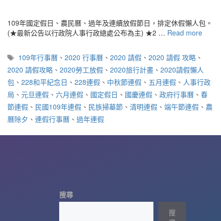
109年國定假日、農民曆、過年及連續放假節日，排定休假懶人包。
(★最新公告以行政院人事行政總處公布為主) ★2 …
Read more
標
109年行事曆
、
2020 行事曆
、
2020 請假
、
2020 請假 攻略
、
籤
2020 請假攻略
、
2020勞工放假
、
2020旅行計畫
、
2020請假懶人
包
、
228和平紀念日
、
228連假
、
中秋節連假
、
五月連假
、
人事行政
局
、
元旦連假
、
六月連假
、
國定假日
、
國慶連假
、
政府行事曆
、
春
節連假
、
民國109年連假
、
民族掃墓節
、
清明連假
、
端午節連假
、
農
曆除夕
、
連假行事曆
、
過年連假
搜尋
搜