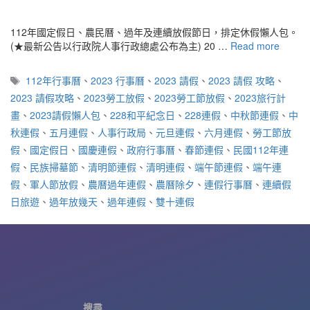
112年國定假日、農民曆、過年及連續放假節日，排定休假懶人包。
(★最新公告以行政院人事行政總處公布為主) 20 …
Read more
標
112年行事曆
、
2023 行事曆
、
2023 請假
、
2023 請假 攻略
、
籤
2023 請假攻略
、
2023勞工放假
、
2023勞工節放假
、
2023旅行計
畫
、
2023請假懶人包
、
228和平紀念日
、
228連假
、
中秋節連假
、
中
秋連假
、
五月連假
、
人事行政局
、
元旦連假
、
六月連假
、
勞工節放
假
、
國定假日
、
國慶連假
、
政府行事曆
、
春節連假
、
民國112年連
假
、
民族掃墓節
、
清明節連假
、
清明連假
、
端午節連假
、
端午連
假
、
軍人節放假
、
農曆過年連假
、
農曆除夕
、
連假行事曆
、
連續假
日旅遊
、
過年放幾天
、
過年連假
、
雙十連假
搜尋