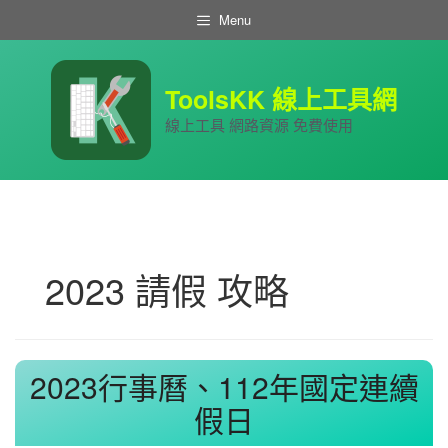
跳
Menu
至
主
要
內
ToolsKK 線上工具網
容
線上工具 網路資源 免費使用
2023 請假 攻略
2023行事曆、112年國定連續
假日