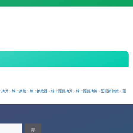
上抽獎
、
線上抽籤
、
線上抽籤器
、
線上隨機抽獎
、
線上隨機抽籤
、
聖誕節抽籤
、
隨
搜